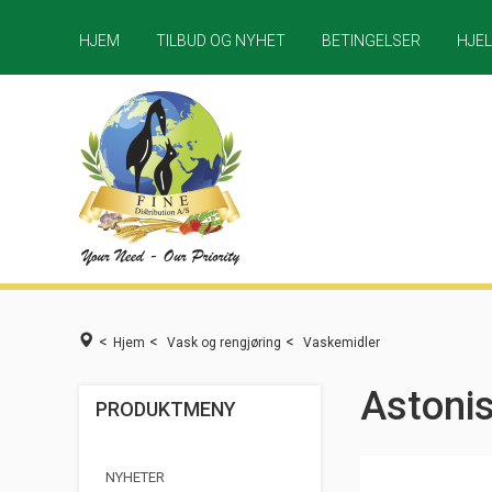
HJEM
TILBUD OG NYHET
BETINGELSER
HJE
<
<
<
Hjem
Vask og rengjøring
Vaskemidler
Astoni
PRODUKTMENY
NYHETER