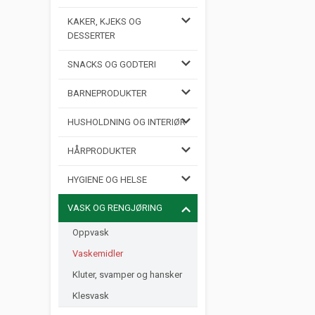
KAKER, KJEKS OG
DESSERTER
SNACKS OG GODTERI
BARNEPRODUKTER
HUSHOLDNING OG INTERIØR
HÅRPRODUKTER
HYGIENE OG HELSE
VASK OG RENGJØRING
Oppvask
Vaskemidler
Kluter, svamper og hansker
Klesvask