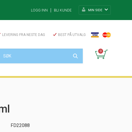
MIN SIDE
LOGG INN
BLI KUNDE
LEVERING FRA NESTE DAG
BEST PÅ UTVALG
0
ml
FD22088