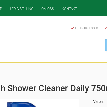
LP
LEDIG STILLING
OM OSS
KONTAKT
FRI FRAKT I OSLO
sh Shower Cleaner Daily 750
Varenr.