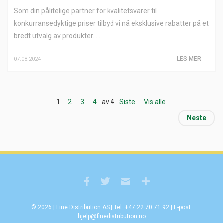
Som din pålitelige partner for kvalitetsvarer til
konkurransedyktige priser tilbyd vi nå eksklusive rabatter på et
bredt utvalg av produkter. ...
LES MER
07.08.2024
1
2
3
4
av 4
Siste
Vis alle
Neste
© 2026 | Fine Distribution AS | Tel: +47 22 70 71 92 | E-post:
hjelp@finedistribution.no