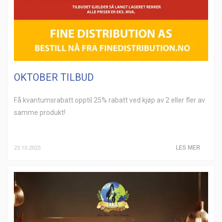
OKTOBER TILBUD
Få kvantumsrabatt opptil 25% rabatt ved kjøp av 2 eller fler av
samme produkt!
LES MER
23.10.2025