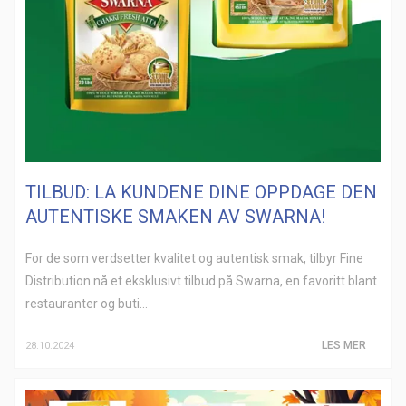
TILBUD: LA KUNDENE DINE OPPDAGE DEN
AUTENTISKE SMAKEN AV SWARNA!
For de som verdsetter kvalitet og autentisk smak, tilbyr Fine
Distribution nå et eksklusivt tilbud på Swarna, en favoritt blant
restauranter og buti...
LES MER
28.10.2024