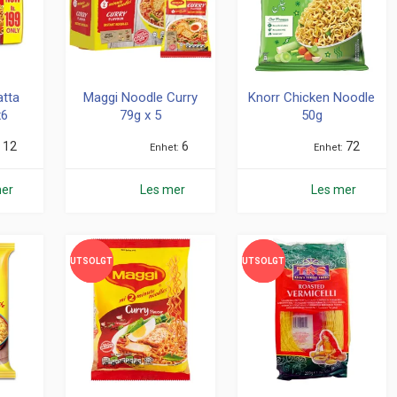
atta
Maggi Noodle Curry
Knorr Chicken Noodle
x6
79g x 5
50g
12
6
72
Enhet
Enhet
mer
Les mer
Les mer
UTSOLGT
UTSOLGT
UTSOLGT
UTSOLGT