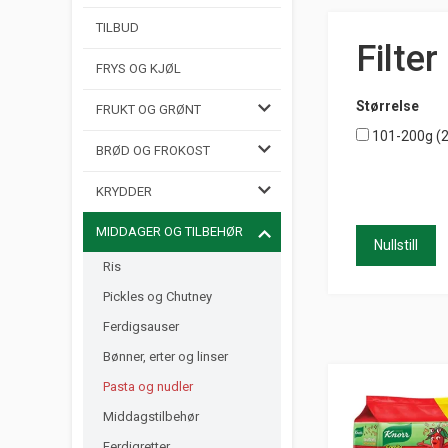
TILBUD
Filter
FRYS OG KJØL
Størrelse
FRUKT OG GRØNT
101-200g (
BRØD OG FROKOST
KRYDDER
MIDDAGER OG TILBEHØR
Nullstill
Ris
Pickles og Chutney
Ferdigsauser
Bønner, erter og linser
Pasta og nudler
Middagstilbehør
Ferdigretter