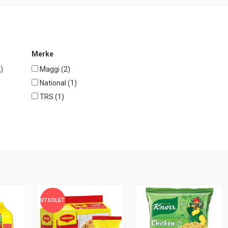
Merke
2
)
Maggi (
2
)
National (
1
)
TRS (
1
)
UTSOLGT
UTSOLGT