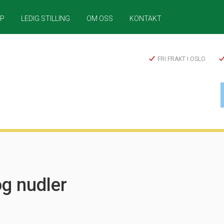
LP
LEDIG STILLING
OM OSS
KONTAKT
FRI FRAKT I OSLO
g nudler