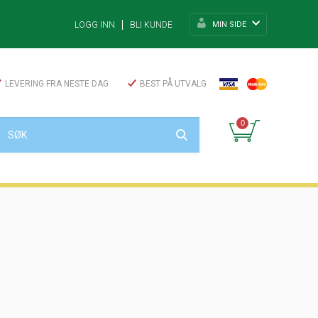
MIN SIDE
LOGG INN
BLI KUNDE
LEVERING FRA NESTE DAG
BEST PÅ UTVALG
0