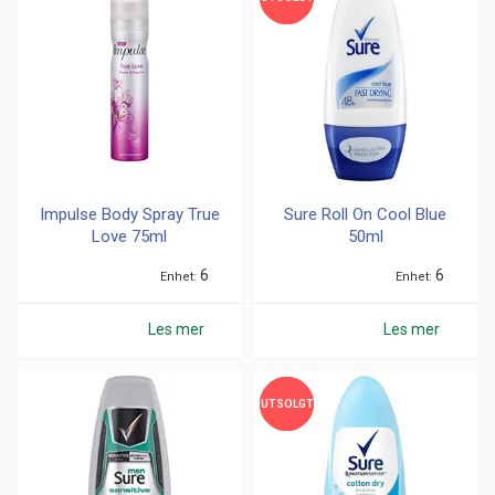
Impulse Body Spray True
Sure Roll On Cool Blue
Love 75ml
50ml
6
6
Enhet
Enhet
Les mer
Les mer
UTSOLGT
UTSOLGT