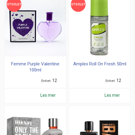
UTSOLGT
UTSOLGT
UTSOLGT
UTSOLGT
Femme Purple Valentine
Amplex Roll On Fresh 50ml
100ml
12
12
Enhet
Enhet
Les mer
Les mer