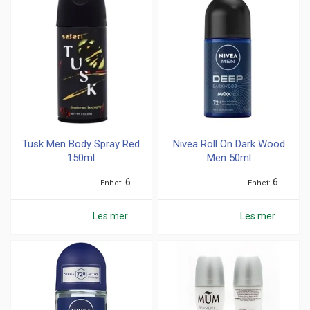
Impulse (
2
)
Insette (
4
)
Mr Muscle (
1
)
Nullstill
Tusk Men Body Spray Red
Nivea Roll On Dark Wood
150ml
Men 50ml
6
6
Enhet
Enhet
Les mer
Les mer