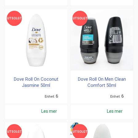
UTSOLGT
UTSOLGT
UTSOLGT
UTSOLGT
Dove Roll On Coconut
Dove Roll On Men Clean
Jasmine 50ml
Comfort 50ml
6
6
Enhet
Enhet
Les mer
Les mer
UTSOLGT
UTSOLGT
UTSOLGT
UTSOLGT