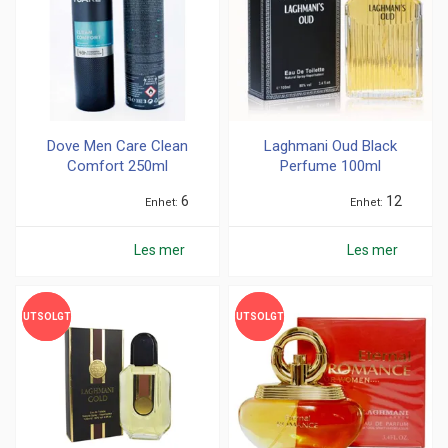
Dove Men Care Clean
Laghmani Oud Black
Comfort 250ml
Perfume 100ml
6
12
Enhet
Enhet
Les mer
Les mer
UTSOLGT
UTSOLGT
UTSOLGT
UTSOLGT