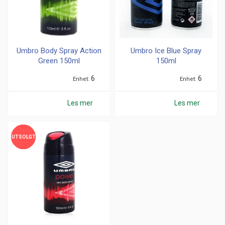
Umbro Body Spray Action
Umbro Ice Blue Spray
Green 150ml
150ml
6
6
Enhet
Enhet
Les mer
Les mer
UTSOLGT
UTSOLGT