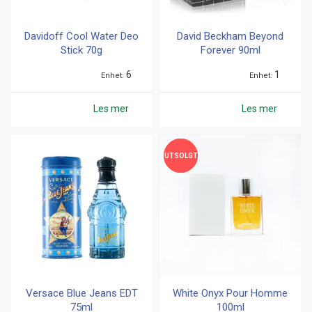
Davidoff Cool Water Deo
David Beckham Beyond
Stick 70g
Forever 90ml
6
1
Enhet
Enhet
Les mer
Les mer
UTSOLGT
UTSOLGT
Versace Blue Jeans EDT
White Onyx Pour Homme
75ml
100ml