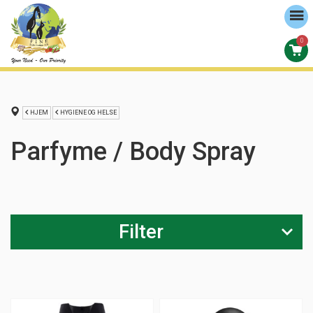
0
HJEM
HYGIENE OG HELSE
Parfyme / Body Spray
Filter
Merke
Addiction (
2
)
Dove (
2
)