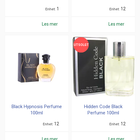
1
12
Enhet
Enhet
Les mer
Les mer
UTSOLGT
UTSOLGT
Black Hypnosis Perfume
Hidden Code Black
100ml
Perfume 100ml
12
12
Enhet
Enhet
Les mer
Les mer