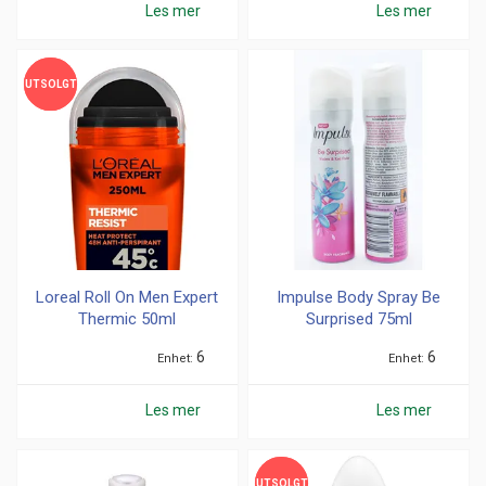
Les mer
Les mer
UTSOLGT
UTSOLGT
Loreal Roll On Men Expert
Impulse Body Spray Be
Thermic 50ml
Surprised 75ml
6
6
Enhet
Enhet
Les mer
Les mer
UTSOLGT
UTSOLGT