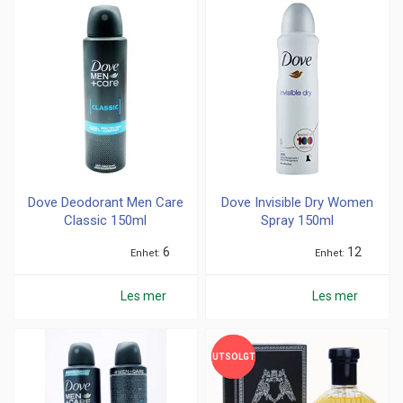
Dove Deodorant Men Care
Dove Invisible Dry Women
Classic 150ml
Spray 150ml
6
12
Enhet
Enhet
Les mer
Les mer
UTSOLGT
UTSOLGT