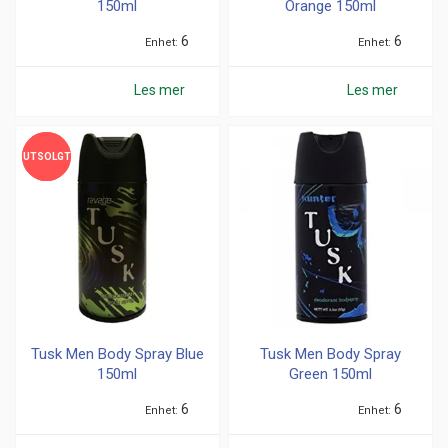
150ml
Orange 150ml
6
6
Enhet
Enhet
Les mer
Les mer
UTSOLGT
UTSOLGT
Tusk Men Body Spray Blue
Tusk Men Body Spray
150ml
Green 150ml
6
6
Enhet
Enhet