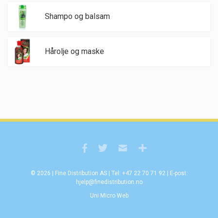
Shampo og balsam
Hårolje og maske
© 2026 | Fine Distribution AS | Tel: +47 22 70 71 92 | E-post:
hjelp@finedistribution.no
Uni Micro Web